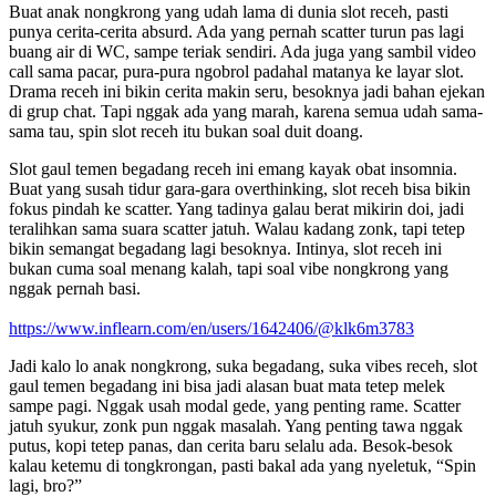
Buat anak nongkrong yang udah lama di dunia slot receh, pasti
punya cerita-cerita absurd. Ada yang pernah scatter turun pas lagi
buang air di WC, sampe teriak sendiri. Ada juga yang sambil video
call sama pacar, pura-pura ngobrol padahal matanya ke layar slot.
Drama receh ini bikin cerita makin seru, besoknya jadi bahan ejekan
di grup chat. Tapi nggak ada yang marah, karena semua udah sama-
sama tau, spin slot receh itu bukan soal duit doang.
Slot gaul temen begadang receh ini emang kayak obat insomnia.
Buat yang susah tidur gara-gara overthinking, slot receh bisa bikin
fokus pindah ke scatter. Yang tadinya galau berat mikirin doi, jadi
teralihkan sama suara scatter jatuh. Walau kadang zonk, tapi tetep
bikin semangat begadang lagi besoknya. Intinya, slot receh ini
bukan cuma soal menang kalah, tapi soal vibe nongkrong yang
nggak pernah basi.
https://www.inflearn.com/en/users/1642406/@klk6m3783
Jadi kalo lo anak nongkrong, suka begadang, suka vibes receh, slot
gaul temen begadang ini bisa jadi alasan buat mata tetep melek
sampe pagi. Nggak usah modal gede, yang penting rame. Scatter
jatuh syukur, zonk pun nggak masalah. Yang penting tawa nggak
putus, kopi tetep panas, dan cerita baru selalu ada. Besok-besok
kalau ketemu di tongkrongan, pasti bakal ada yang nyeletuk, “Spin
lagi, bro?”