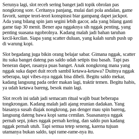
Serunya lagi, slot receh sering banget jadi topik obrolan pas
nongkrong sore. Ceritanya panjang, mulai dari pola andalan, game
favorit, sampe teori-teori konspirasi biar gampang dapet jackpot.
Ada yang bilang spin jam segini lebih gacor, ada yang bilang ganti
game tiap 30 menit. Bener apa nggaknya sih nggak penting, yang
penting suasana ngobrolnya. Kadang malah jadi bahan taruhan
kecil-kecilan. Siapa yang scatter duluan, yang kalah suruh push up
di warung kopi.
Slot begadang juga bikin orang belajar sabar. Gimana nggak, scatter
itu suka banget dateng pas saldo udah setipis tisu basah. Tapi pas
beneran dapet, rasanya puas banget. Anak nongkrong mana yang
nggak suka dapet duit receh sambil ketawa-ketawa? Duitnya nggak
seberapa, tapi vibes-nya nggak bisa dibeli. Begitu saldo mekar,
kadang langsung pada order makan lagi, traktir temen. Begitu habis,
ya udah ketawa bareng, besok main lagi.
Slot receh ini udah jadi semacam ritual wajib buat beberapa
tongkrongan. Kadang malah jadi ajang reunian dadakan. Yang
biasanya susah diajak nongkrong, pas denger mau spin bareng,
langsung dateng bawa kopi sama cemilan. Suasananya nggak
pernah sepi, jokes nggak pernah kering, dan saldo pun kadang
nggak pernah utuh. Tapi semua tetep seneng, karena tujuan
utamanya bukan saldo, tapi rame-rame-nya itu.