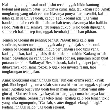
Kalau ngomongin soal modal, slot receh nggak bikin kantong
bolong asal paham batas. Kuncinya cuma satu, tau kapan stop. Anak
nongkrong yang udah veteran biasanya punya alarm sendiri, kalau
udah kalah segini ya udah, cabut. Tapi kadang ada juga yang
bandel, modal receh ditambah-tambah terus, alasannya biar balikin
saldo. Nah di situ seninya, tau kapan cukup. Kalo udah dipegang,
slot receh bakal tetep fun, nggak berubah jadi beban pikiran.
Temen begadang itu penting banget. Nggak lucu kalo spin
sendirian, scatter turun pun nggak ada yang diajak sorak-sorai.
Temen begadang jadi saksi hidup perjuangan saldo tipis yang
kadang mekar, kadang habis di detik-detik terakhir. Kadang malah
temen begadang ini yang tiba-tiba jadi sponsor, pinjemin receh buat
putaran terakhir. Baliknya? Besok-besok, kalo lagi dapet jackpot,
dibayarnya kopi sama rokok. Nggak ada invoice resmi, tapi
tongkrongan tetep jalan.
Anak nongkrong emang nggak bisa jauh dari drama receh kayak
gini. Slot begadang cuma salah satu cara biar malam nggak sepi-sepi
amat. Apalagi buat yang udah bosen main game mabar yang gitu-
gitu aja. Slot receh rasanya kayak mabar juga, cuma bedanya lawan
lo itu algoritma. Sensasinya tetep rame, apalagi kalo ada temen toxic
yang suka ngomporin, “Gas lah, scatter tinggal selangkah lagi.”
Padahal tinggal saldo juga udah sekarat.